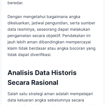
beredar.
Dengan mengetahui bagaimana angka
dikeluarkan, jadwal pengundian, serta sumber
data resminya, seseorang dapat melakukan
pengamatan secara objektif. Pendekatan ini
jauh lebih aman dibandingkan mempercayai
klaim tidak berdasar atau angka bocoran yang
tidak dapat diverifikasi.
Analisis Data Historis
Secara Rasional
Salah satu strategi aman adalah mempelajari
data keluaran angka sebelumnya secara