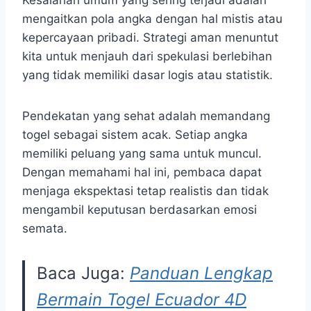
Kesalahan umum yang sering terjadi adalah
mengaitkan pola angka dengan hal mistis atau
kepercayaan pribadi. Strategi aman menuntut
kita untuk menjauh dari spekulasi berlebihan
yang tidak memiliki dasar logis atau statistik.
Pendekatan yang sehat adalah memandang
togel sebagai sistem acak. Setiap angka
memiliki peluang yang sama untuk muncul.
Dengan memahami hal ini, pembaca dapat
menjaga ekspektasi tetap realistis dan tidak
mengambil keputusan berdasarkan emosi
semata.
Baca Juga:
Panduan Lengkap
Bermain Togel Ecuador 4D