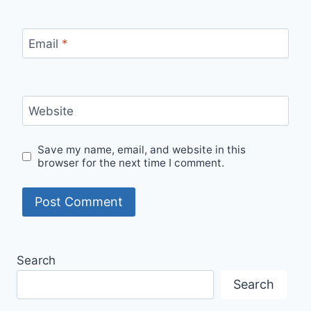
Email
*
Website
Save my name, email, and website in this
browser for the next time I comment.
Search
Search