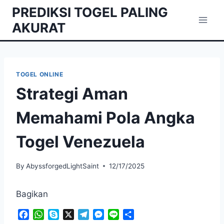
Skip
PREDIKSI TOGEL PALING
to
AKURAT
content
TOGEL ONLINE
Strategi Aman
Memahami Pola Angka
Togel Venezuela
By
AbyssforgedLightSaint
12/17/2025
Bagikan
F
W
S
X
T
M
L
S