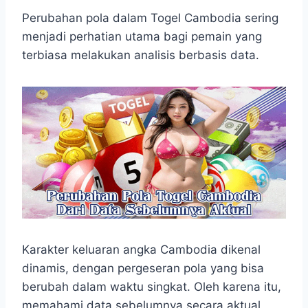
a
h
k
e
e
i
h
c
a
y
l
s
n
a
Perubahan pola dalam Togel Cambodia sering
e
t
p
e
s
e
r
menjadi perhatian utama bagi pemain yang
b
s
e
g
e
e
terbiasa melakukan analisis berbasis data.
o
A
r
n
o
p
a
g
k
p
m
e
r
Karakter keluaran angka Cambodia dikenal
dinamis, dengan pergeseran pola yang bisa
berubah dalam waktu singkat. Oleh karena itu,
memahami data sebelumnya secara aktual