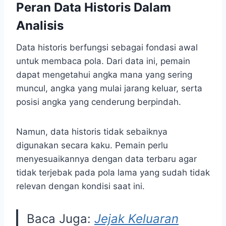
Peran Data Historis Dalam
Analisis
Data historis berfungsi sebagai fondasi awal
untuk membaca pola. Dari data ini, pemain
dapat mengetahui angka mana yang sering
muncul, angka yang mulai jarang keluar, serta
posisi angka yang cenderung berpindah.
Namun, data historis tidak sebaiknya
digunakan secara kaku. Pemain perlu
menyesuaikannya dengan data terbaru agar
tidak terjebak pada pola lama yang sudah tidak
relevan dengan kondisi saat ini.
Baca Juga:
Jejak Keluaran