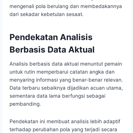
mengenali pola berulang dan membedakannya
dari sekadar kebetulan sesaat.
Pendekatan Analisis
Berbasis Data Aktual
Analisis berbasis data aktual menuntut pemain
untuk rutin memperbarui catatan angka dan
menyaring informasi yang benar-benar relevan.
Data terbaru sebaiknya dijadikan acuan utama,
sementara data lama berfungsi sebagai
pembanding.
Pendekatan ini membuat analisis lebih adaptif
terhadap perubahan pola yang terjadi secara