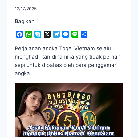
12/17/2025
Bagikan
Facebook
WhatsApp
Skype
X
Telegram
Messenger
Line
Share
Perjalanan angka Togel Vietnam selalu
menghadirkan dinamika yang tidak pernah
sepi untuk dibahas oleh para penggemar
angka.