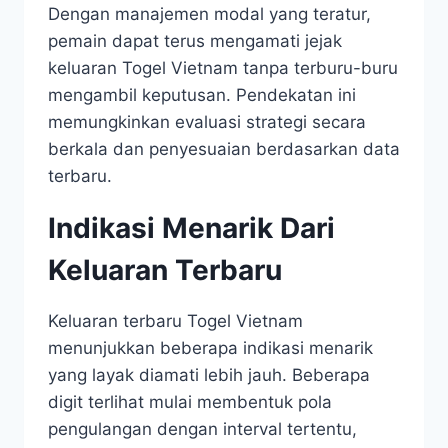
Dengan manajemen modal yang teratur,
pemain dapat terus mengamati jejak
keluaran Togel Vietnam tanpa terburu-buru
mengambil keputusan. Pendekatan ini
memungkinkan evaluasi strategi secara
berkala dan penyesuaian berdasarkan data
terbaru.
Indikasi Menarik Dari
Keluaran Terbaru
Keluaran terbaru Togel Vietnam
menunjukkan beberapa indikasi menarik
yang layak diamati lebih jauh. Beberapa
digit terlihat mulai membentuk pola
pengulangan dengan interval tertentu,