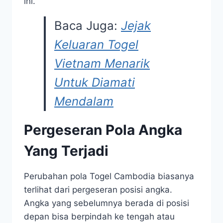
ini.
Baca Juga:
Jejak
Keluaran Togel
Vietnam Menarik
Untuk Diamati
Mendalam
Pergeseran Pola Angka
Yang Terjadi
Perubahan pola Togel Cambodia biasanya
terlihat dari pergeseran posisi angka.
Angka yang sebelumnya berada di posisi
depan bisa berpindah ke tengah atau