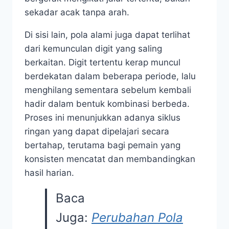
sekadar acak tanpa arah.
Di sisi lain, pola alami juga dapat terlihat
dari kemunculan digit yang saling
berkaitan. Digit tertentu kerap muncul
berdekatan dalam beberapa periode, lalu
menghilang sementara sebelum kembali
hadir dalam bentuk kombinasi berbeda.
Proses ini menunjukkan adanya siklus
ringan yang dapat dipelajari secara
bertahap, terutama bagi pemain yang
konsisten mencatat dan membandingkan
hasil harian.
Baca
Juga:
Perubahan Pola