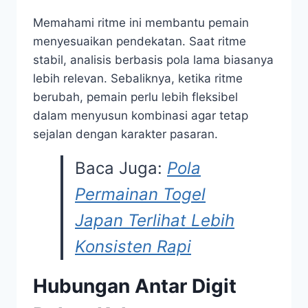
Memahami ritme ini membantu pemain
menyesuaikan pendekatan. Saat ritme
stabil, analisis berbasis pola lama biasanya
lebih relevan. Sebaliknya, ketika ritme
berubah, pemain perlu lebih fleksibel
dalam menyusun kombinasi agar tetap
sejalan dengan karakter pasaran.
Baca Juga:
Pola
Permainan Togel
Japan Terlihat Lebih
Konsisten Rapi
Hubungan Antar Digit