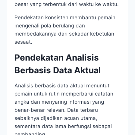
besar yang terbentuk dari waktu ke waktu.
Pendekatan konsisten membantu pemain
mengenali pola berulang dan
membedakannya dari sekadar kebetulan
sesaat.
Pendekatan Analisis
Berbasis Data Aktual
Analisis berbasis data aktual menuntut
pemain untuk rutin memperbarui catatan
angka dan menyaring informasi yang
benar-benar relevan. Data terbaru
sebaiknya dijadikan acuan utama,
sementara data lama berfungsi sebagai
pembanding.