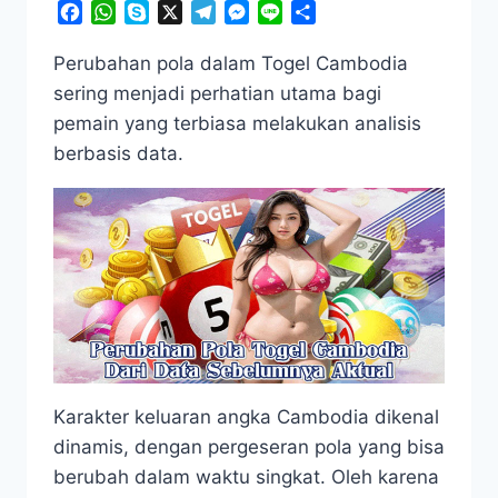
Facebook
WhatsApp
Skype
X
Telegram
Messenger
Line
Share
Perubahan pola dalam Togel Cambodia
sering menjadi perhatian utama bagi
pemain yang terbiasa melakukan analisis
berbasis data.
Karakter keluaran angka Cambodia dikenal
dinamis, dengan pergeseran pola yang bisa
berubah dalam waktu singkat. Oleh karena