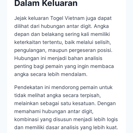
Dalam Keluaran
Jejak keluaran Togel Vietnam juga dapat
dilihat dari hubungan antar digit. Angka
depan dan belakang sering kali memiliki
keterkaitan tertentu, baik melalui selisih,
pengulangan, maupun pergeseran posisi.
Hubungan ini menjadi bahan analisis
penting bagi pemain yang ingin membaca
angka secara lebih mendalam.
Pendekatan ini mendorong pemain untuk
tidak melihat angka secara terpisah,
melainkan sebagai satu kesatuan. Dengan
memahami hubungan antar digit,
kombinasi yang disusun menjadi lebih logis
dan memiliki dasar analisis yang lebih kuat.