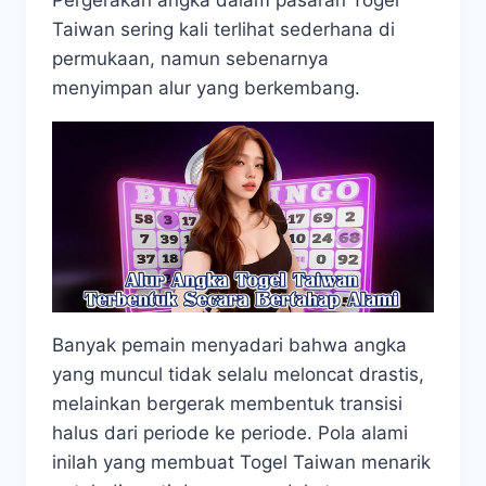
Pergerakan angka dalam pasaran Togel
Taiwan sering kali terlihat sederhana di
permukaan, namun sebenarnya
menyimpan alur yang berkembang.
Banyak pemain menyadari bahwa angka
yang muncul tidak selalu meloncat drastis,
melainkan bergerak membentuk transisi
halus dari periode ke periode. Pola alami
inilah yang membuat Togel Taiwan menarik