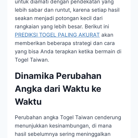
untuk diamati dengan pendekatan yang
lebih sabar dan runtut, karena setiap hasil
seakan menjadi potongan kecil dari
rangkaian yang lebih besar. Berikut ini
PREDIKSI TOGEL PALING AKURAT
akan
memberikan beberapa strategi dan cara
yang bisa Anda terapkan ketika bermain di
Togel Taiwan.
Dinamika Perubahan
Angka dari Waktu ke
Waktu
Perubahan angka Togel Taiwan cenderung
menunjukkan kesinambungan, di mana
hasil sebelumnya sering meninggalkan