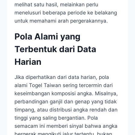
melihat satu hasil, melainkan perlu
menelusuri beberapa periode ke belakang
untuk memahami arah pergerakannya.
Pola Alami yang
Terbentuk dari Data
Harian
Jika diperhatikan dari data harian, pola
alami Togel Taiwan sering tercermin dari
keseimbangan komposisi angka. Misalnya,
perbandingan ganjil dan genap yang tidak
timpang, atau distribusi angka rendah dan
tinggi yang saling bergantian. Pola
semacam ini memberi sinyal bahwa angka
bergerak mengikuti jalur tertentu, bukan