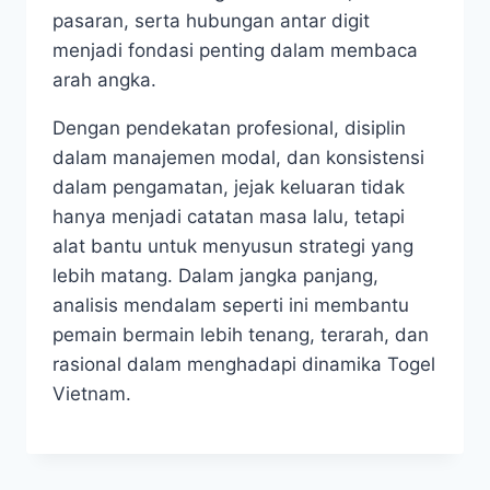
pasaran, serta hubungan antar digit
menjadi fondasi penting dalam membaca
arah angka.
Dengan pendekatan profesional, disiplin
dalam manajemen modal, dan konsistensi
dalam pengamatan, jejak keluaran tidak
hanya menjadi catatan masa lalu, tetapi
alat bantu untuk menyusun strategi yang
lebih matang. Dalam jangka panjang,
analisis mendalam seperti ini membantu
pemain bermain lebih tenang, terarah, dan
rasional dalam menghadapi dinamika Togel
Vietnam.