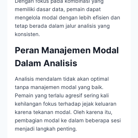
Dengan fokus pada kombinasi yang
memiliki dasar data, pemain dapat
mengelola modal dengan lebih efisien dan
tetap berada dalam jalur analisis yang
konsisten.
Peran Manajemen Modal
Dalam Analisis
Analisis mendalam tidak akan optimal
tanpa manajemen modal yang baik.
Pemain yang terlalu agresif sering kali
kehilangan fokus terhadap jejak keluaran
karena tekanan modal. Oleh karena itu,
pembagian modal ke dalam beberapa sesi
menjadi langkah penting.