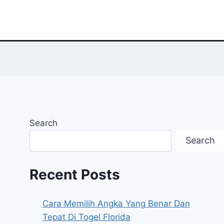
Search
Search
Recent Posts
Cara Memilih Angka Yang Benar Dan
Tepat Di Togel Florida