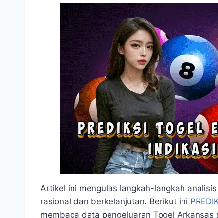
Artikel ini mengulas langkah-langkah anali
rasional dan berkelanjutan. Berikut ini
PREDI
membaca data pengeluaran Togel Arkansas sec