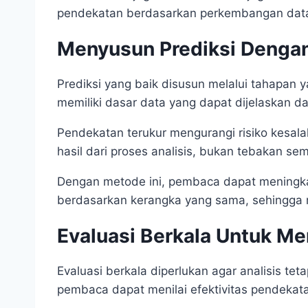
pendekatan berdasarkan perkembangan data 
Menyusun Prediksi Denga
Prediksi yang baik disusun melalui tahapan y
memiliki dasar data yang dapat dijelaskan da
Pendekatan terukur mengurangi risiko kesalaha
hasil dari proses analisis, bukan tebakan se
Dengan metode ini, pembaca dapat meningkatk
berdasarkan kerangka yang sama, sehingga
Evaluasi Berkala Untuk Me
Evaluasi berkala diperlukan agar analisis te
pembaca dapat menilai efektivitas pendekat