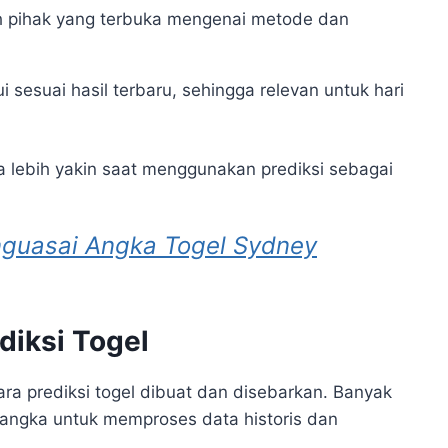
eh pihak yang terbuka mengenai metode dan
i sesuai hasil terbaru, sehingga relevan untuk hari
 lebih yakin saat menggunakan prediksi sebagai
nguasai Angka Togel Sydney
diksi Togel
ara prediksi togel dibuat dan disebarkan. Banyak
 angka untuk memproses data historis dan