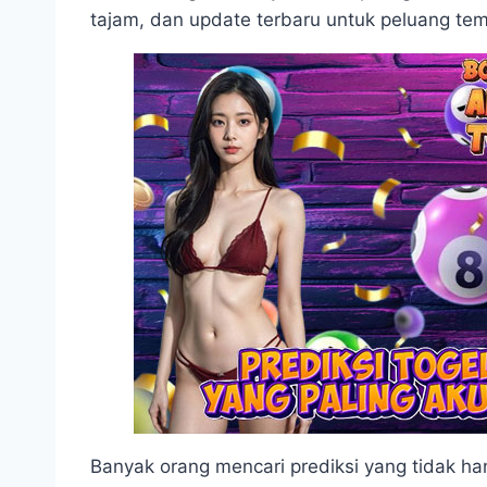
tajam, dan update terbaru untuk peluang te
Banyak orang mencari prediksi yang tidak ha