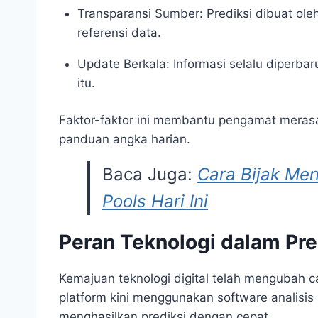
Transparansi Sumber: Prediksi dibuat ol
referensi data.
Update Berkala: Informasi selalu diperbaru
itu.
Faktor-faktor ini membantu pengamat merasa
panduan angka harian.
Baca Juga:
Cara Bijak Me
Pools Hari Ini
Peran Teknologi dalam Pre
Kemajuan teknologi digital telah mengubah c
platform kini menggunakan software analisis
menghasilkan prediksi dengan cepat.