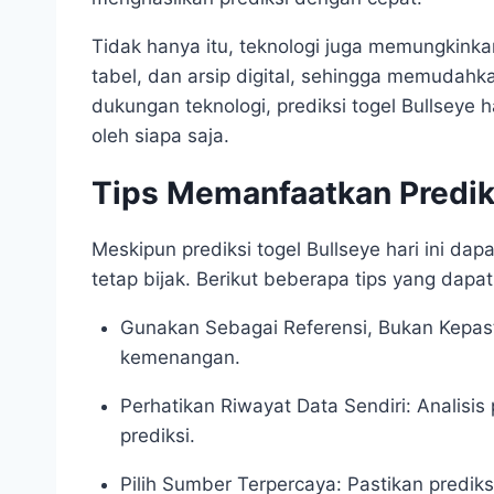
Tidak hanya itu, teknologi juga memungkinkan 
tabel, dan arsip digital, sehingga memuda
dukungan teknologi, prediksi togel Bullseye h
oleh siapa saja.
Tips Memanfaatkan Prediks
Meskipun prediksi togel Bullseye hari ini d
tetap bijak. Berikut beberapa tips yang dapat
Gunakan Sebagai Referensi, Bukan Kepasti
kemenangan.
Perhatikan Riwayat Data Sendiri: Analisis
prediksi.
Pilih Sumber Terpercaya: Pastikan prediksi