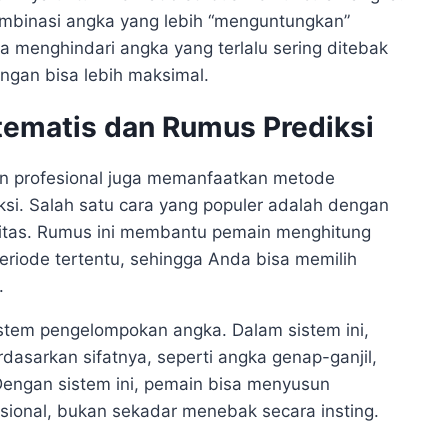
binasi angka yang lebih “menguntungkan”
menghindari angka yang terlalu sering ditebak
ngan bisa lebih maksimal.
matis dan Rumus Prediksi
in profesional juga memanfaatkan metode
si. Salah satu cara yang populer adalah dengan
itas. Rumus ini membantu pemain menghitung
riode tertentu, sehingga Anda bisa memilih
.
istem pengelompokan angka. Dalam sistem ini,
dasarkan sifatnya, seperti angka genap-ganjil,
 Dengan sistem ini, pemain bisa menyusun
sional, bukan sekadar menebak secara insting.