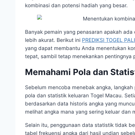
kombinasi dan potensi hadiah yang besar.
Banyak pemain yang penasaran apakah ada 
lebih akurat. Berikut ini
PREDIKSI TOGEL PA
yang dapat membantu Anda menentukan komb
tepat, sambil tetap menekankan pentingnya
Memahami Pola dan Statis
Sebelum mencoba menebak angka, langkah 
pola dan statistik keluaran Togel Macau. Seti
berdasarkan data historis angka yang muncul
melihat angka mana yang sering keluar dan 
Selain itu, penggunaan data statistik tidak
tabel frekuensi angka dari hasil undian sebe